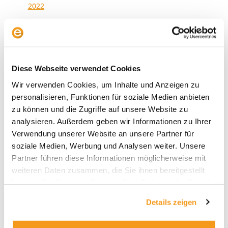
2022
2021
2020
2019
Diese Webseite verwendet Cookies
2018
Wir verwenden Cookies, um Inhalte und Anzeigen zu
1970
personalisieren, Funktionen für soziale Medien anbieten
zu können und die Zugriffe auf unsere Website zu
analysieren. Außerdem geben wir Informationen zu Ihrer
Verwendung unserer Website an unsere Partner für
Kategorien
soziale Medien, Werbung und Analysen weiter. Unsere
Allgemein
Partner führen diese Informationen möglicherweise mit
weiteren Daten zusammen, die Sie ihnen bereitgestellt
Envestor Academy
haben oder die sie im Rahmen Ihrer Nutzung der Dienste
Envestor Community
gesammelt haben.
Details zeigen
Envestor Insights
Envestor Know-how