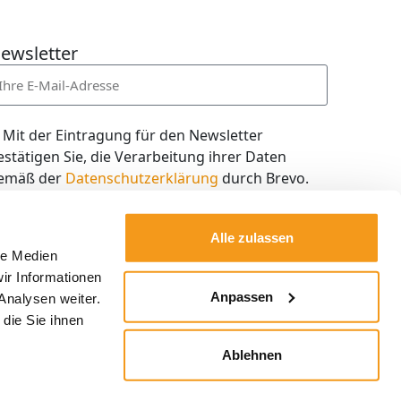
ewsletter
Mit der Eintragung für den Newsletter
estätigen Sie, die Verarbeitung ihrer Daten
emäß der
Datenschutzerklärung
durch Brevo.
ch willige in den Empfang des Newsletters ein,
en ich jederzeit mit dem Link im Newsletter
Alle zulassen
elbst abbestellen kann.
le Medien
ir Informationen
Kostenlos abonnieren
Anpassen
Analysen weiter.
die Sie ihnen
Ablehnen