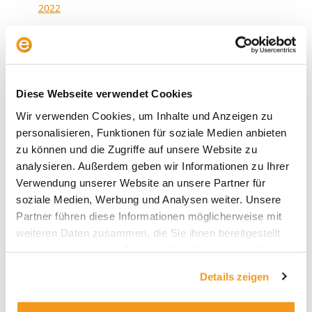
2022
2021
2020
2019
Diese Webseite verwendet Cookies
2018
Wir verwenden Cookies, um Inhalte und Anzeigen zu
1970
personalisieren, Funktionen für soziale Medien anbieten
zu können und die Zugriffe auf unsere Website zu
analysieren. Außerdem geben wir Informationen zu Ihrer
Verwendung unserer Website an unsere Partner für
Kategorien
soziale Medien, Werbung und Analysen weiter. Unsere
Allgemein
Partner führen diese Informationen möglicherweise mit
weiteren Daten zusammen, die Sie ihnen bereitgestellt
Envestor Academy
haben oder die sie im Rahmen Ihrer Nutzung der Dienste
Envestor Community
gesammelt haben.
Details zeigen
Envestor Insights
Envestor Know-how