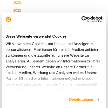
2023
2022
2021
2020
2019
Diese Webseite verwendet Cookies
2018
Wir verwenden Cookies, um Inhalte und Anzeigen zu
1970
personalisieren, Funktionen für soziale Medien anbieten
zu können und die Zugriffe auf unsere Website zu
analysieren. Außerdem geben wir Informationen zu Ihrer
Verwendung unserer Website an unsere Partner für
Kategorien
soziale Medien, Werbung und Analysen weiter. Unsere
Partner führen diese Informationen möglicherweise mit
Allgemein
weiteren Daten zusammen, die Sie ihnen bereitgestellt
Envestor Academy
haben oder die sie im Rahmen Ihrer Nutzung der Dienste
gesammelt haben.
Envestor Community
Details zeigen
Envestor Insights