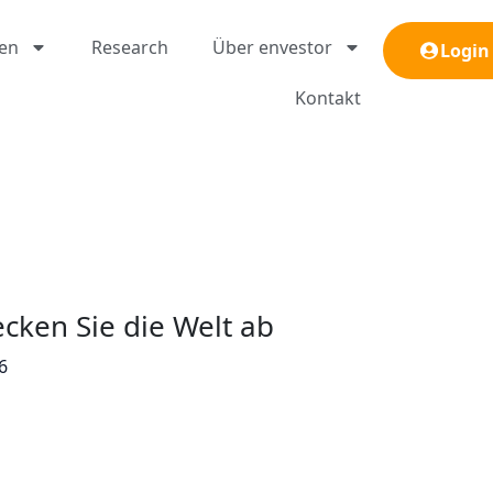
gen
Research
Über envestor
Login
Kontakt
ecken Sie die Welt ab
6