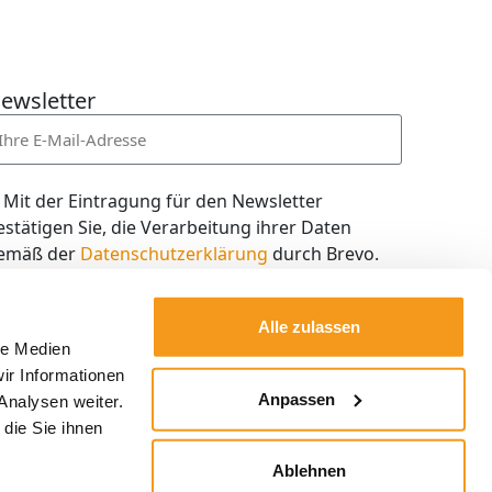
ewsletter
Mit der Eintragung für den Newsletter
estätigen Sie, die Verarbeitung ihrer Daten
emäß der
Datenschutzerklärung
durch Brevo.
ch willige in den Empfang des Newsletters ein,
en ich jederzeit mit dem Link im Newsletter
Alle zulassen
elbst abbestellen kann.
le Medien
ir Informationen
Kostenlos abonnieren
Anpassen
Analysen weiter.
die Sie ihnen
Ablehnen