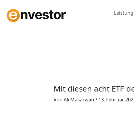
Zum
Inhalt
Leistun
springen
Mit diesen acht ETF d
Von
Ali Masarwah
/
13. Februar 202