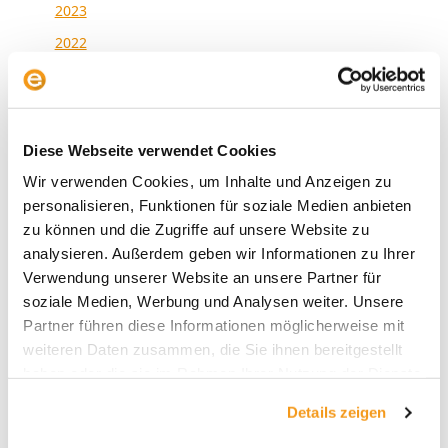
2023
2022
2021
2020
2019
Diese Webseite verwendet Cookies
2018
Wir verwenden Cookies, um Inhalte und Anzeigen zu
1970
personalisieren, Funktionen für soziale Medien anbieten
zu können und die Zugriffe auf unsere Website zu
analysieren. Außerdem geben wir Informationen zu Ihrer
Verwendung unserer Website an unsere Partner für
Kategorien
soziale Medien, Werbung und Analysen weiter. Unsere
Partner führen diese Informationen möglicherweise mit
Allgemein
weiteren Daten zusammen, die Sie ihnen bereitgestellt
Envestor Academy
haben oder die sie im Rahmen Ihrer Nutzung der Dienste
gesammelt haben.
Envestor Community
Details zeigen
Envestor Insights