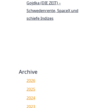
Gojdka (DIE ZEIT) –
Schwedenrente, SpaceX und
schiefe Indizes
Archive
2026
2025
2024
2023