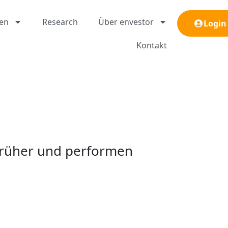
gen
Research
Über envestor
Login
Kontakt
früher und performen