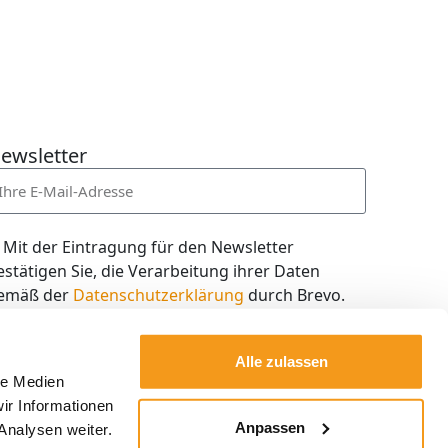
ewsletter
Mit der Eintragung für den Newsletter
estätigen Sie, die Verarbeitung ihrer Daten
emäß der
Datenschutzerklärung
durch Brevo.
ch willige in den Empfang des Newsletters ein,
en ich jederzeit mit dem Link im Newsletter
Alle zulassen
elbst abbestellen kann.
le Medien
ir Informationen
Kostenlos abonnieren
Anpassen
Analysen weiter.