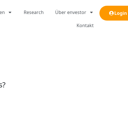
gen
Research
Über envestor
Login
Kontakt
s?