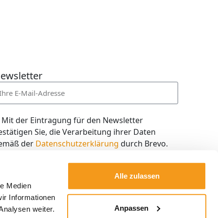
ewsletter
Mit der Eintragung für den Newsletter
estätigen Sie, die Verarbeitung ihrer Daten
emäß der
Datenschutzerklärung
durch Brevo.
ch willige in den Empfang des Newsletters ein,
en ich jederzeit mit dem Link im Newsletter
Alle zulassen
elbst abbestellen kann.
le Medien
ir Informationen
Kostenlos abonnieren
Anpassen
Analysen weiter.