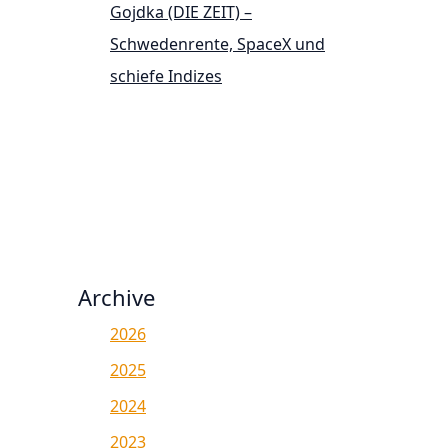
Gojdka (DIE ZEIT) –
Schwedenrente, SpaceX und
schiefe Indizes
Archive
2026
2025
2024
2023