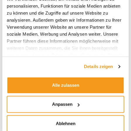
personalisieren, Funktionen für soziale Medien anbieten
2025
zu können und die Zugriffe auf unsere Website zu
2024
analysieren. Außerdem geben wir Informationen zu Ihrer
2023
Verwendung unserer Website an unsere Partner für
soziale Medien, Werbung und Analysen weiter. Unsere
2022
Partner führen diese Informationen möglicherweise mit
2021
weiteren Daten zusammen, die Sie ihnen bereitgestellt
2020
haben oder die sie im Rahmen Ihrer Nutzung der Dienste
gesammelt haben.
2019
Details zeigen
2018
1970
Alle zulassen
Anpassen
Kategorien
Allgemein
Ablehnen