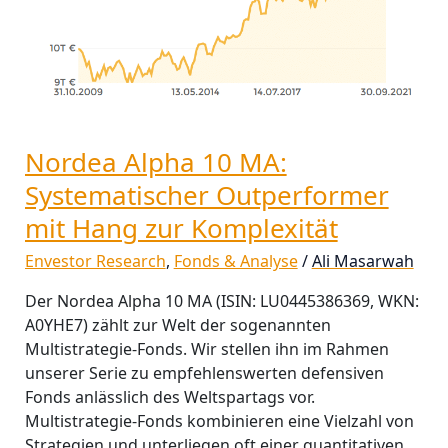
mit
Hang
zur
Komplexität
Nordea Alpha 10 MA:
Systematischer Outperformer
mit Hang zur Komplexität
Envestor Research
,
Fonds & Analyse
/
Ali Masarwah
Der Nordea Alpha 10 MA (ISIN: LU0445386369, WKN:
A0YHE7) zählt zur Welt der sogenannten
Multistrategie-Fonds. Wir stellen ihn im Rahmen
unserer Serie zu empfehlenswerten defensiven
Fonds anlässlich des Weltspartags vor.
Multistrategie-Fonds kombinieren eine Vielzahl von
Strategien und unterliegen oft einer quantitativen