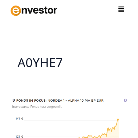
Zum
Inhalt
springen
A0YHE7
Nordea
Alpha
10
MA:
Systematischer
Outperformer