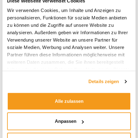
Diese Webseite verwendet Cookies
Archive
Wir verwenden Cookies, um Inhalte und Anzeigen zu
personalisieren, Funktionen für soziale Medien anbieten
2026
zu können und die Zugriffe auf unsere Website zu
2025
analysieren. Außerdem geben wir Informationen zu Ihrer
Verwendung unserer Website an unsere Partner für
2024
soziale Medien, Werbung und Analysen weiter. Unsere
2023
Partner führen diese Informationen möglicherweise mit
2022
weiteren Daten zusammen, die Sie ihnen bereitgestellt
2021
haben oder die sie im Rahmen Ihrer Nutzung der Dienste
gesammelt haben.
2020
Details zeigen
2019
2018
Alle zulassen
1970
Anpassen