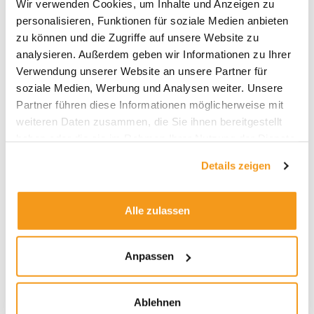
Wir verwenden Cookies, um Inhalte und Anzeigen zu
2026
personalisieren, Funktionen für soziale Medien anbieten
2025
zu können und die Zugriffe auf unsere Website zu
2024
analysieren. Außerdem geben wir Informationen zu Ihrer
Verwendung unserer Website an unsere Partner für
2023
soziale Medien, Werbung und Analysen weiter. Unsere
2022
Partner führen diese Informationen möglicherweise mit
2021
weiteren Daten zusammen, die Sie ihnen bereitgestellt
haben oder die sie im Rahmen Ihrer Nutzung der Dienste
2020
gesammelt haben.
2019
Details zeigen
2018
1970
Alle zulassen
Anpassen
Kategorien
Ablehnen
Allgemein