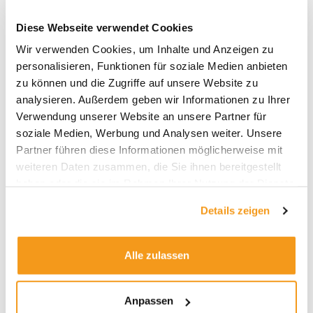
Diese Webseite verwendet Cookies
Wir verwenden Cookies, um Inhalte und Anzeigen zu
personalisieren, Funktionen für soziale Medien anbieten
Archive
zu können und die Zugriffe auf unsere Website zu
2026
analysieren. Außerdem geben wir Informationen zu Ihrer
Verwendung unserer Website an unsere Partner für
2025
soziale Medien, Werbung und Analysen weiter. Unsere
2024
Partner führen diese Informationen möglicherweise mit
2023
weiteren Daten zusammen, die Sie ihnen bereitgestellt
haben oder die sie im Rahmen Ihrer Nutzung der Dienste
2022
gesammelt haben.
2021
Details zeigen
2020
2019
Alle zulassen
2018
1970
Anpassen