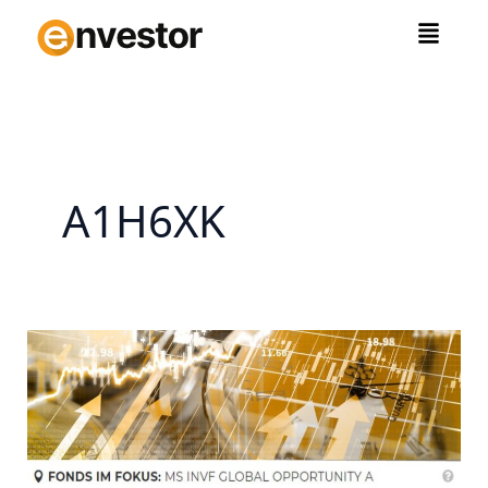
Zum
Inhalt
springen
A1H6XK
Fonds
im
Fokus:
Morgan
Stanley
Global