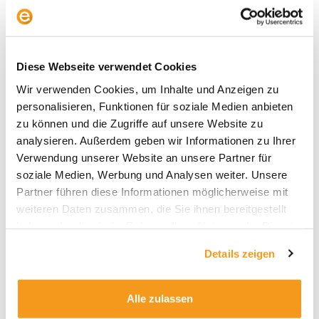
Der Presseclub mit Victor Gojdka (DIE ZEIT) –
Schwedenrente, SpaceX und schiefe Indizes
Diese Webseite verwendet Cookies
Wir verwenden Cookies, um Inhalte und Anzeigen zu
personalisieren, Funktionen für soziale Medien anbieten
zu können und die Zugriffe auf unsere Website zu
analysieren. Außerdem geben wir Informationen zu Ihrer
Archive
Verwendung unserer Website an unsere Partner für
soziale Medien, Werbung und Analysen weiter. Unsere
2026
Partner führen diese Informationen möglicherweise mit
2025
weiteren Daten zusammen, die Sie ihnen bereitgestellt
2024
haben oder die sie im Rahmen Ihrer Nutzung der Dienste
gesammelt haben.
2023
Details zeigen
2022
2021
Alle zulassen
2020