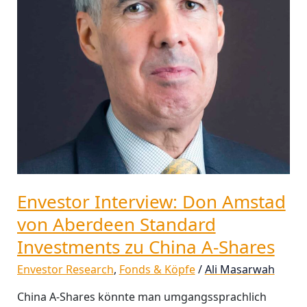
Standard
Investments
zu
China
A-
Shares
Envestor Interview: Don Amstad
von Aberdeen Standard
Investments zu China A-Shares
Envestor Research
,
Fonds & Köpfe
/
Ali Masarwah
China A-Shares könnte man umgangssprachlich