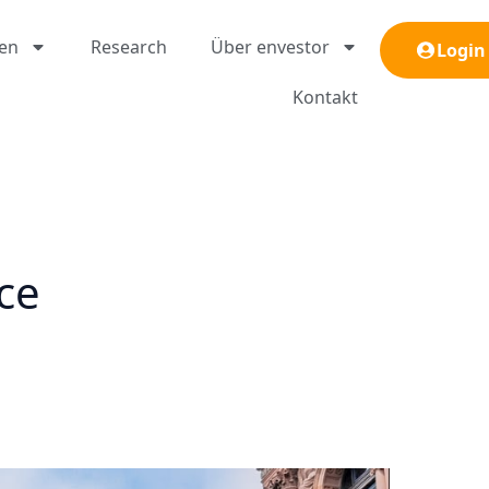
gen
Research
Über envestor
Login
Kontakt
ce