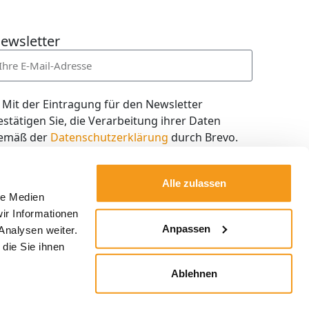
ewsletter
Mit der Eintragung für den Newsletter
estätigen Sie, die Verarbeitung ihrer Daten
emäß der
Datenschutzerklärung
durch Brevo.
ch willige in den Empfang des Newsletters ein,
en ich jederzeit mit dem Link im Newsletter
Alle zulassen
elbst abbestellen kann.
le Medien
ir Informationen
Kostenlos abonnieren
Anpassen
Analysen weiter.
die Sie ihnen
Ablehnen