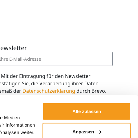
ewsletter
Mit der Eintragung für den Newsletter
estätigen Sie, die Verarbeitung ihrer Daten
emäß der
Datenschutzerklärung
durch Brevo.
ch willige in den Empfang des Newsletters ein,
en ich jederzeit mit dem Link im Newsletter
Alle zulassen
elbst abbestellen kann.
le Medien
ir Informationen
Kostenlos abonnieren
Anpassen
Analysen weiter.