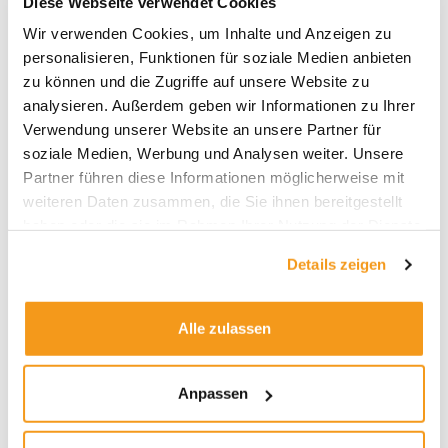
Diese Webseite verwendet Cookies
Archive
Wir verwenden Cookies, um Inhalte und Anzeigen zu
personalisieren, Funktionen für soziale Medien anbieten
2026
zu können und die Zugriffe auf unsere Website zu
2025
analysieren. Außerdem geben wir Informationen zu Ihrer
Verwendung unserer Website an unsere Partner für
2024
soziale Medien, Werbung und Analysen weiter. Unsere
2023
Partner führen diese Informationen möglicherweise mit
2022
weiteren Daten zusammen, die Sie ihnen bereitgestellt
haben oder die sie im Rahmen Ihrer Nutzung der Dienste
2021
gesammelt haben.
2020
Details zeigen
2019
2018
Alle zulassen
1970
Anpassen