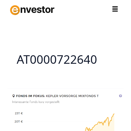
Zum
Inhalt
springen
AT0000722640
KEPLER
Vorsorge
Mixfonds:
Mit
kleinen
Schritten