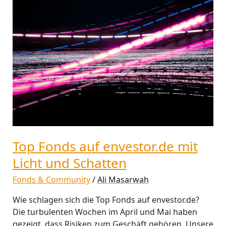
auf
envestor.de
mit
Licht
und
Schatten
Top Fonds auf envestor.de mit
Licht und Schatten
Fonds & Community
/
Ali Masarwah
Wie schlagen sich die Top Fonds auf envestor.de?
Die turbulenten Wochen im April und Mai haben
gezeigt, dass Risiken zum Geschäft gehören. Unsere