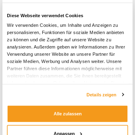
Diese Webseite verwendet Cookies
Wir verwenden Cookies, um Inhalte und Anzeigen zu
personalisieren, Funktionen für soziale Medien anbieten
Archive
zu können und die Zugriffe auf unsere Website zu
analysieren. Außerdem geben wir Informationen zu Ihrer
2026
Verwendung unserer Website an unsere Partner für
2025
soziale Medien, Werbung und Analysen weiter. Unsere
Partner führen diese Informationen möglicherweise mit
2024
weiteren Daten zusammen, die Sie ihnen bereitgestellt
2023
haben oder die sie im Rahmen Ihrer Nutzung der Dienste
2022
gesammelt haben.
Details zeigen
2021
2020
Alle zulassen
2019
2018
Anpassen