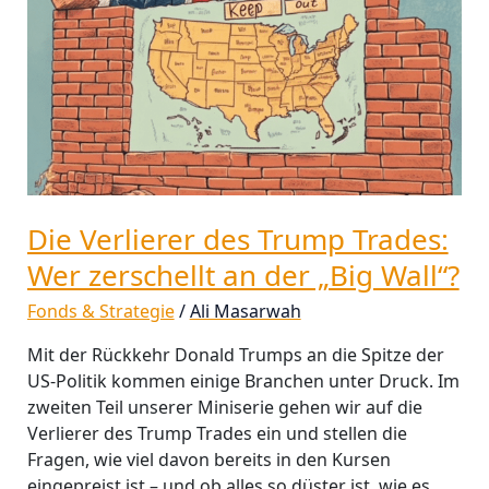
zerschellt
an
der
„Big
Wall“?
Die Verlierer des Trump Trades:
Wer zerschellt an der „Big Wall“?
Fonds & Strategie
/
Ali Masarwah
Mit der Rückkehr Donald Trumps an die Spitze der
US-Politik kommen einige Branchen unter Druck. Im
zweiten Teil unserer Miniserie gehen wir auf die
Verlierer des Trump Trades ein und stellen die
Fragen, wie viel davon bereits in den Kursen
eingepreist ist – und ob alles so düster ist, wie es