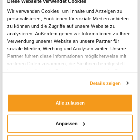
Diese Webseite verwendet Cookies
Archive
Wir verwenden Cookies, um Inhalte und Anzeigen zu
personalisieren, Funktionen für soziale Medien anbieten
2026
zu können und die Zugriffe auf unsere Website zu
2025
analysieren. Außerdem geben wir Informationen zu Ihrer
Verwendung unserer Website an unsere Partner für
2024
soziale Medien, Werbung und Analysen weiter. Unsere
2023
Partner führen diese Informationen möglicherweise mit
2022
weiteren Daten zusammen, die Sie ihnen bereitgestellt
haben oder die sie im Rahmen Ihrer Nutzung der Dienste
2021
gesammelt haben.
2020
Details zeigen
2019
2018
Alle zulassen
1970
Anpassen