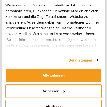
Archive
Wir verwenden Cookies, um Inhalte und Anzeigen zu
2026
personalisieren, Funktionen für soziale Medien anbieten
zu können und die Zugriffe auf unsere Website zu
2025
analysieren. Außerdem geben wir Informationen zu Ihrer
2024
Verwendung unserer Website an unsere Partner für
2023
soziale Medien, Werbung und Analysen weiter. Unsere
Partner führen diese Informationen möglicherweise mit
2022
weiteren Daten zusammen, die Sie ihnen bereitgestellt
2021
haben oder die sie im Rahmen Ihrer Nutzung der Dienste
2020
gesammelt haben.
Details zeigen
2019
2018
Alle zulassen
1970
Anpassen
Kategorien
Ablehnen