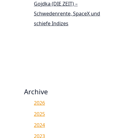
Gojdka (DIE ZEIT) –
Schwedenrente, SpaceX und
schiefe Indizes
Archive
2026
2025
2024
2023