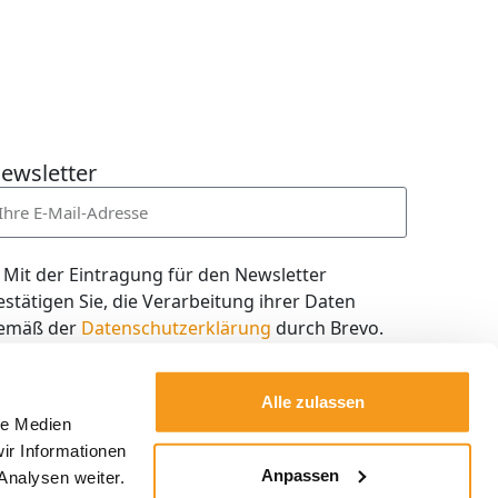
ewsletter
Mit der Eintragung für den Newsletter
estätigen Sie, die Verarbeitung ihrer Daten
emäß der
Datenschutzerklärung
durch Brevo.
ch willige in den Empfang des Newsletters ein,
en ich jederzeit mit dem Link im Newsletter
Alle zulassen
elbst abbestellen kann.
le Medien
ir Informationen
Kostenlos abonnieren
Anpassen
Analysen weiter.