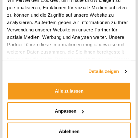
Wir verwenden Cookies, um Inhalte und Anzeigen zu
2026
personalisieren, Funktionen für soziale Medien anbieten
2025
zu können und die Zugriffe auf unsere Website zu
2024
analysieren. Außerdem geben wir Informationen zu Ihrer
Verwendung unserer Website an unsere Partner für
2023
soziale Medien, Werbung und Analysen weiter. Unsere
2022
Partner führen diese Informationen möglicherweise mit
2021
weiteren Daten zusammen, die Sie ihnen bereitgestellt
2020
haben oder die sie im Rahmen Ihrer Nutzung der Dienste
gesammelt haben.
2019
Details zeigen
2018
1970
Alle zulassen
Anpassen
Kategorien
Allgemein
Ablehnen