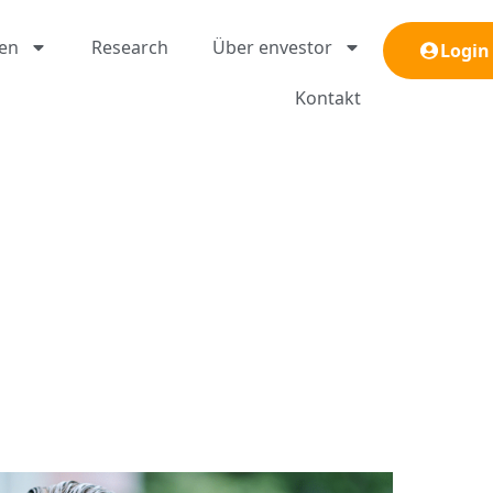
gen
Research
Über envestor
Login
Kontakt