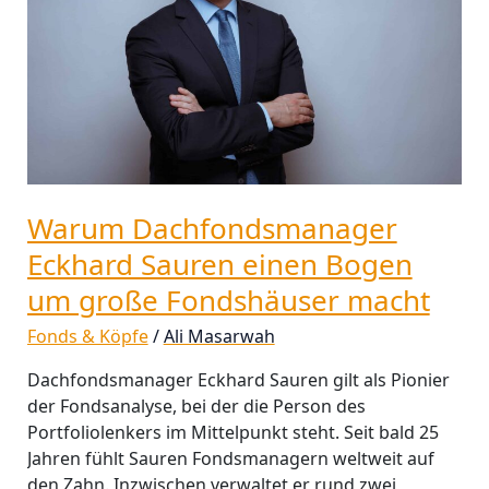
einen
Bogen
um
große
Fondshäuser
macht
Warum Dachfondsmanager
Eckhard Sauren einen Bogen
um große Fondshäuser macht
Fonds & Köpfe
/
Ali Masarwah
Dachfondsmanager Eckhard Sauren gilt als Pionier
der Fondsanalyse, bei der die Person des
Portfoliolenkers im Mittelpunkt steht. Seit bald 25
Jahren fühlt Sauren Fondsmanagern weltweit auf
den Zahn. Inzwischen verwaltet er rund zwei