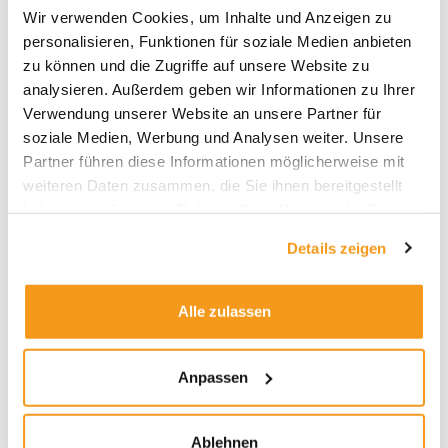
Archive
Wir verwenden Cookies, um Inhalte und Anzeigen zu
2026
personalisieren, Funktionen für soziale Medien anbieten
zu können und die Zugriffe auf unsere Website zu
2025
analysieren. Außerdem geben wir Informationen zu Ihrer
2024
Verwendung unserer Website an unsere Partner für
2023
soziale Medien, Werbung und Analysen weiter. Unsere
Partner führen diese Informationen möglicherweise mit
2022
weiteren Daten zusammen, die Sie ihnen bereitgestellt
2021
haben oder die sie im Rahmen Ihrer Nutzung der Dienste
2020
gesammelt haben.
Details zeigen
2019
2018
Alle zulassen
1970
Anpassen
Kategorien
Ablehnen