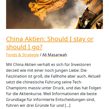
should
I
go?
China Aktien: Should I stay or
should I go?
Fonds & Strategie
/
Ali Masarwah
Mit China Aktien verhält es sich für Investoren
derzeit wie mit einer noch jungen Liebe: Die
Faszination ist groß, die Fallhöhe aber auch. Aktuell
setzt die chinesische Führung seine Tech-
Champions massiv unter Druck, und das hat Folgen
für die Aktienkurse. Weil Informationen die beste
Grundlage für informierte Entscheidungen sind,
führen wir drei Gründe für und […]