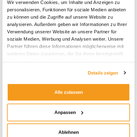
Wir verwenden Cookies, um Inhalte und Anzeigen zu
2026
personalisieren, Funktionen für soziale Medien anbieten
2025
zu können und die Zugriffe auf unsere Website zu
2024
analysieren. Außerdem geben wir Informationen zu Ihrer
Verwendung unserer Website an unsere Partner für
2023
soziale Medien, Werbung und Analysen weiter. Unsere
2022
Partner führen diese Informationen möglicherweise mit
2021
weiteren Daten zusammen, die Sie ihnen bereitgestellt
haben oder die sie im Rahmen Ihrer Nutzung der Dienste
2020
gesammelt haben.
2019
Details zeigen
2018
1970
Alle zulassen
Anpassen
Kategorien
Ablehnen
Allgemein