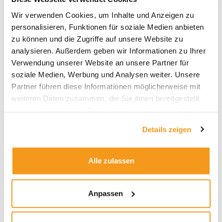
Archive
Wir verwenden Cookies, um Inhalte und Anzeigen zu
personalisieren, Funktionen für soziale Medien anbieten
2026
zu können und die Zugriffe auf unsere Website zu
2025
analysieren. Außerdem geben wir Informationen zu Ihrer
2024
Verwendung unserer Website an unsere Partner für
soziale Medien, Werbung und Analysen weiter. Unsere
2023
Partner führen diese Informationen möglicherweise mit
2022
weiteren Daten zusammen, die Sie ihnen bereitgestellt
2021
haben oder die sie im Rahmen Ihrer Nutzung der Dienste
gesammelt haben.
2020
Details zeigen
2019
2018
Alle zulassen
1970
Anpassen