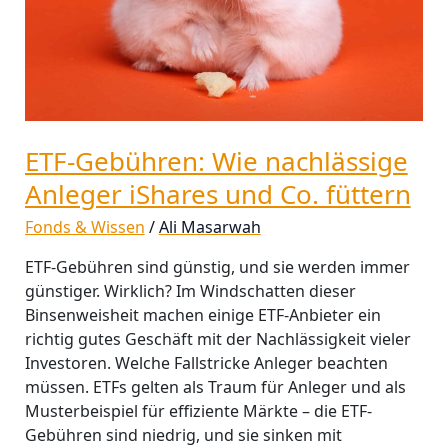
und
Co.
füttern
ETF-Gebühren: Wie nachlässige
Anleger iShares und Co. füttern
Fonds & Wissen
/
Ali Masarwah
ETF-Gebühren sind günstig, und sie werden immer
günstiger. Wirklich? Im Windschatten dieser
Binsenweisheit machen einige ETF-Anbieter ein
richtig gutes Geschäft mit der Nachlässigkeit vieler
Investoren. Welche Fallstricke Anleger beachten
müssen. ETFs gelten als Traum für Anleger und als
Musterbeispiel für effiziente Märkte – die ETF-
Gebühren sind niedrig, und sie sinken mit