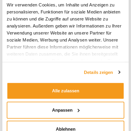
Wir verwenden Cookies, um Inhalte und Anzeigen zu
2026
personalisieren, Funktionen für soziale Medien anbieten
zu können und die Zugriffe auf unsere Website zu
2025
analysieren. Außerdem geben wir Informationen zu Ihrer
2024
Verwendung unserer Website an unsere Partner für
2023
soziale Medien, Werbung und Analysen weiter. Unsere
2022
Partner führen diese Informationen möglicherweise mit
weiteren Daten zusammen, die Sie ihnen bereitgestellt
2021
haben oder die sie im Rahmen Ihrer Nutzung der Dienste
2020
gesammelt haben.
Details zeigen
2019
2018
Alle zulassen
1970
Anpassen
Kategorien
Ablehnen