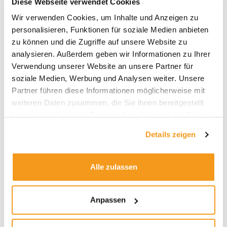
Diese Webseite verwendet Cookies
Archive
Wir verwenden Cookies, um Inhalte und Anzeigen zu
personalisieren, Funktionen für soziale Medien anbieten
2026
zu können und die Zugriffe auf unsere Website zu
2025
analysieren. Außerdem geben wir Informationen zu Ihrer
Verwendung unserer Website an unsere Partner für
2024
soziale Medien, Werbung und Analysen weiter. Unsere
2023
Partner führen diese Informationen möglicherweise mit
2022
weiteren Daten zusammen, die Sie ihnen bereitgestellt
haben oder die sie im Rahmen Ihrer Nutzung der Dienste
2021
gesammelt haben.
2020
Details zeigen
2019
2018
Alle zulassen
1970
Anpassen