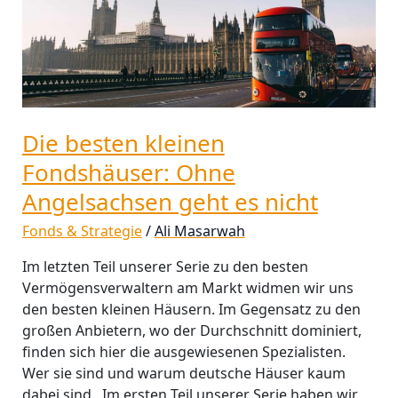
geht
es
nicht
Die besten kleinen
Fondshäuser: Ohne
Angelsachsen geht es nicht
Fonds & Strategie
/
Ali Masarwah
Im letzten Teil unserer Serie zu den besten
Vermögensverwaltern am Markt widmen wir uns
den besten kleinen Häusern. Im Gegensatz zu den
großen Anbietern, wo der Durchschnitt dominiert,
finden sich hier die ausgewiesenen Spezialisten.
Wer sie sind und warum deutsche Häuser kaum
dabei sind. Im ersten Teil unserer Serie haben wir