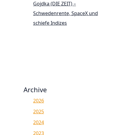
Gojdka (DIE ZEIT) –
Schwedenrente, SpaceX und
schiefe Indizes
Archive
2026
2025
2024
2023