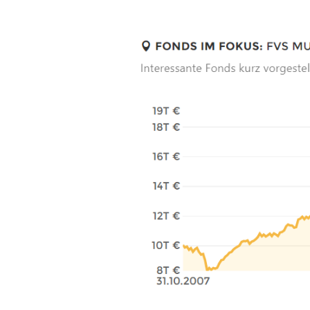
Flossbach
von
Storch
Multi
Asset
Balanced:
Defensiver,
günstiger
kleiner
Bruder