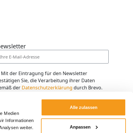
ewsletter
Mit der Eintragung für den Newsletter
estätigen Sie, die Verarbeitung ihrer Daten
emäß der
Datenschutzerklärung
durch Brevo.
ch willige in den Empfang des Newsletters ein,
en ich jederzeit mit dem Link im Newsletter
Alle zulassen
elbst abbestellen kann.
le Medien
ir Informationen
Kostenlos abonnieren
Anpassen
Analysen weiter.