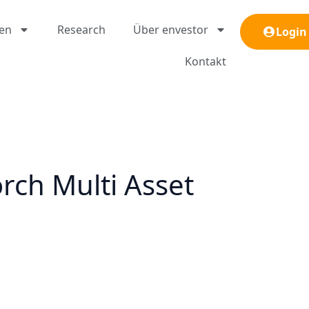
gen
Research
Über envestor
Login
Kontakt
rch Multi Asset