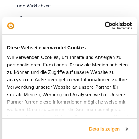
und Wirklichkeit
Alles zur neuen Privatrente: Der envestor
Altersvorsorgedepot-Rechner
Der Presseclub mit Victor Gojdka (DIE ZEIT) –
Diese Webseite verwendet Cookies
Schwedenrente, SpaceX und schiefe Indizes
Wir verwenden Cookies, um Inhalte und Anzeigen zu
personalisieren, Funktionen für soziale Medien anbieten
zu können und die Zugriffe auf unsere Website zu
analysieren. Außerdem geben wir Informationen zu Ihrer
Verwendung unserer Website an unsere Partner für
soziale Medien, Werbung und Analysen weiter. Unsere
Partner führen diese Informationen möglicherweise mit
Archive
weiteren Daten zusammen, die Sie ihnen bereitgestellt
2026
haben oder die sie im Rahmen Ihrer Nutzung der Dienste
gesammelt haben.
2025
Details zeigen
2024