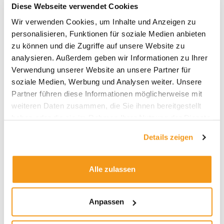
Diese Webseite verwendet Cookies
Wir verwenden Cookies, um Inhalte und Anzeigen zu
Archive
personalisieren, Funktionen für soziale Medien anbieten
2026
zu können und die Zugriffe auf unsere Website zu
analysieren. Außerdem geben wir Informationen zu Ihrer
2025
Verwendung unserer Website an unsere Partner für
2024
soziale Medien, Werbung und Analysen weiter. Unsere
2023
Partner führen diese Informationen möglicherweise mit
weiteren Daten zusammen, die Sie ihnen bereitgestellt
2022
haben oder die sie im Rahmen Ihrer Nutzung der Dienste
2021
gesammelt haben.
Details zeigen
2020
2019
Alle zulassen
2018
1970
Anpassen