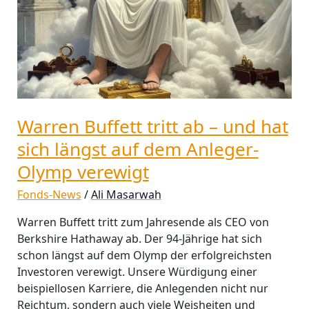
hat
sich
längst
auf
dem
Anleger-
Olymp
Warren Buffett tritt ab – und hat
verewigt
sich längst auf dem Anleger-
Olymp verewigt
Fonds-News
/
Ali Masarwah
Warren Buffett tritt zum Jahresende als CEO von
Berkshire Hathaway ab. Der 94-Jährige hat sich
schon längst auf dem Olymp der erfolgreichsten
Investoren verewigt. Unsere Würdigung einer
beispiellosen Karriere, die Anlegenden nicht nur
Reichtum, sondern auch viele Weisheiten und