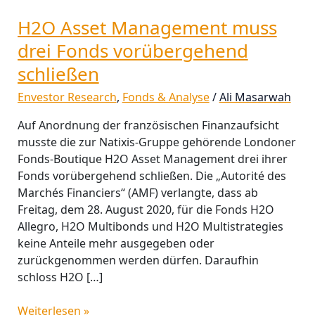
drei
H2O Asset Management muss
Fonds
vorübergehend
drei Fonds vorübergehend
schließen
schließen
Envestor Research
,
Fonds & Analyse
/
Ali Masarwah
Auf Anordnung der französischen Finanzaufsicht
musste die zur Natixis-Gruppe gehörende Londoner
Fonds-Boutique H2O Asset Management drei ihrer
Fonds vorübergehend schließen. Die „Autorité des
Marchés Financiers“ (AMF) verlangte, dass ab
Freitag, dem 28. August 2020, für die Fonds H2O
Allegro, H2O Multibonds und H2O Multistrategies
keine Anteile mehr ausgegeben oder
zurückgenommen werden dürfen. Daraufhin
schloss H2O […]
Weiterlesen »