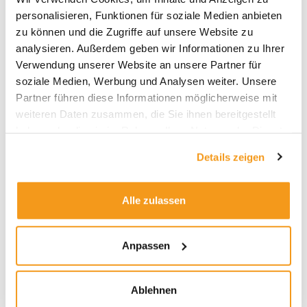
personalisieren, Funktionen für soziale Medien anbieten
2025
zu können und die Zugriffe auf unsere Website zu
2024
analysieren. Außerdem geben wir Informationen zu Ihrer
2023
Verwendung unserer Website an unsere Partner für
soziale Medien, Werbung und Analysen weiter. Unsere
2022
Partner führen diese Informationen möglicherweise mit
2021
weiteren Daten zusammen, die Sie ihnen bereitgestellt
2020
haben oder die sie im Rahmen Ihrer Nutzung der Dienste
gesammelt haben.
2019
Details zeigen
2018
1970
Alle zulassen
Anpassen
Kategorien
Allgemein
Ablehnen