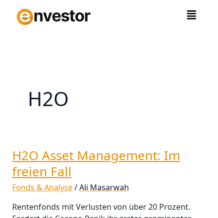
Zum
Inhalt
springen
H2O
H2O Asset Management: Im
H2O
Asset
freien Fall
Management:
Fonds & Analyse
/
Ali Masarwah
Im
freien
Rentenfonds mit Verlusten von über 20 Prozent.
Fall