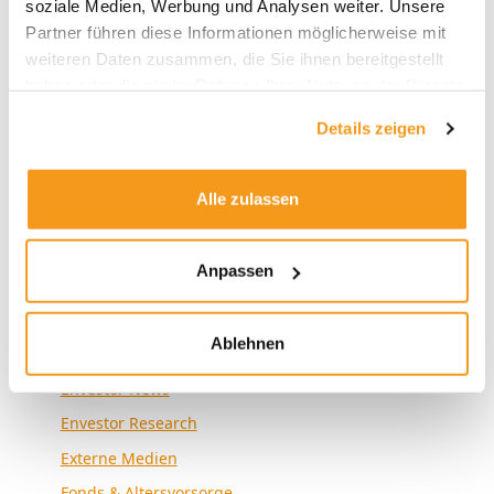
soziale Medien, Werbung und Analysen weiter. Unsere
2018
Partner führen diese Informationen möglicherweise mit
weiteren Daten zusammen, die Sie ihnen bereitgestellt
1970
haben oder die sie im Rahmen Ihrer Nutzung der Dienste
gesammelt haben.
Details zeigen
Kategorien
Alle zulassen
Allgemein
Envestor Academy
Anpassen
Envestor Community
Envestor Insights
Ablehnen
Envestor Know-how
Envestor News
Envestor Research
Externe Medien
Fonds & Altersvorsorge