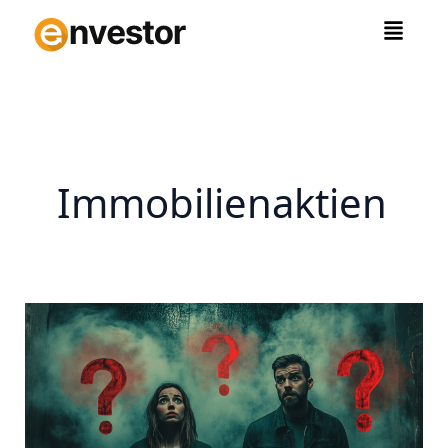
Zum
Inhalt
springen
Immobilienaktien
Krise
der
offene
Immobilienfonds:
Die
Stunde