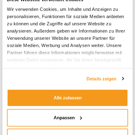
Archive
Wir verwenden Cookies, um Inhalte und Anzeigen zu
personalisieren, Funktionen für soziale Medien anbieten
2026
zu können und die Zugriffe auf unsere Website zu
2025
analysieren. Außerdem geben wir Informationen zu Ihrer
2024
Verwendung unserer Website an unsere Partner für
soziale Medien, Werbung und Analysen weiter. Unsere
2023
Partner führen diese Informationen möglicherweise mit
2022
weiteren Daten zusammen, die Sie ihnen bereitgestellt
2021
haben oder die sie im Rahmen Ihrer Nutzung der Dienste
gesammelt haben.
2020
Details zeigen
2019
2018
Alle zulassen
1970
Anpassen