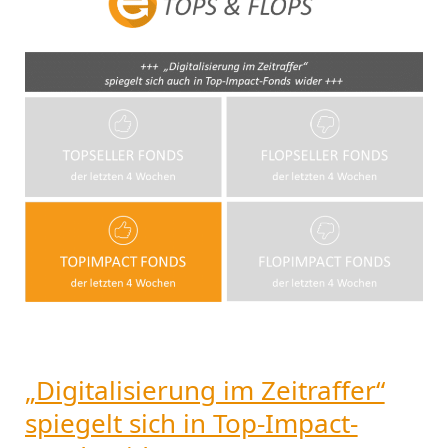
Zeitraffer“
spiegelt
sich
in
Top-
Impact-
Fonds
wider
„Digitalisierung im Zeitraffer“
spiegelt sich in Top-Impact-