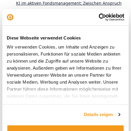
KI im aktiven Fondsmanagement: Zwischen Anspruch
und Wirklichkeit
Alles zur neuen Privatrente: Der envestor
Altersvorsorgedepot-Rechner
Diese Webseite verwendet Cookies
Wir verwenden Cookies, um Inhalte und Anzeigen zu
personalisieren, Funktionen für soziale Medien anbieten
zu können und die Zugriffe auf unsere Website zu
analysieren. Außerdem geben wir Informationen zu Ihrer
Verwendung unserer Website an unsere Partner für
soziale Medien, Werbung und Analysen weiter. Unsere
Archive
Partner führen diese Informationen möglicherweise mit
2026
weiteren Daten zusammen, die Sie ihnen bereitgestellt
haben oder die sie im Rahmen Ihrer Nutzung der Dienste
2025
gesammelt haben.
2024
Details zeigen
2023