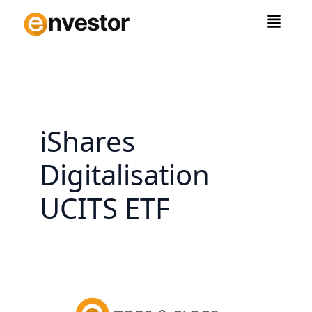
Zum
Inhalt
springen
iShares
Digitalisation
UCITS ETF
„Digitalisierung
im