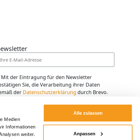
ewsletter
Mit der Eintragung für den Newsletter
estätigen Sie, die Verarbeitung ihrer Daten
emäß der
Datenschutzerklärung
durch Brevo.
ch willige in den Empfang des Newsletters ein,
en ich jederzeit mit dem Link im Newsletter
Alle zulassen
elbst abbestellen kann.
le Medien
ir Informationen
Kostenlos abonnieren
Anpassen
Analysen weiter.