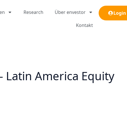
gen
Research
Über envestor
Login
Kontakt
 Latin America Equity