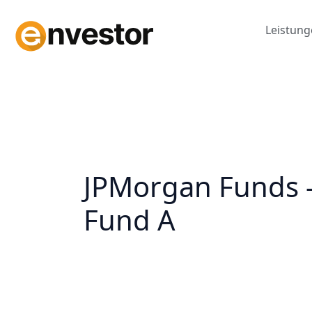
Zum
Inhalt
Leistun
springen
JPMorgan Funds –
Fund A