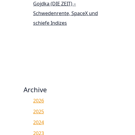
Gojdka (DIE ZEIT) –
Schwedenrente, SpaceX und
schiefe Indizes
Archive
2026
2025
2024
2023