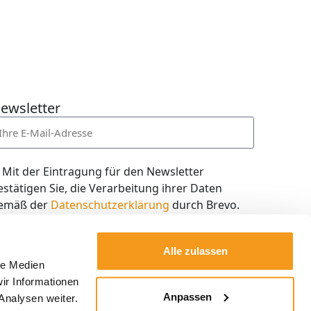
ewsletter
Mit der Eintragung für den Newsletter
estätigen Sie, die Verarbeitung ihrer Daten
emäß der
Datenschutzerklärung
durch Brevo.
ch willige in den Empfang des Newsletters ein,
en ich jederzeit mit dem Link im Newsletter
Alle zulassen
elbst abbestellen kann.
le Medien
ir Informationen
Kostenlos abonnieren
Anpassen
Analysen weiter.