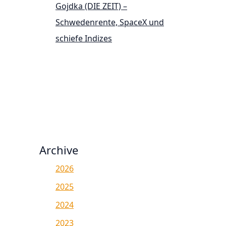
Gojdka (DIE ZEIT) –
Schwedenrente, SpaceX und
schiefe Indizes
Archive
2026
2025
2024
2023