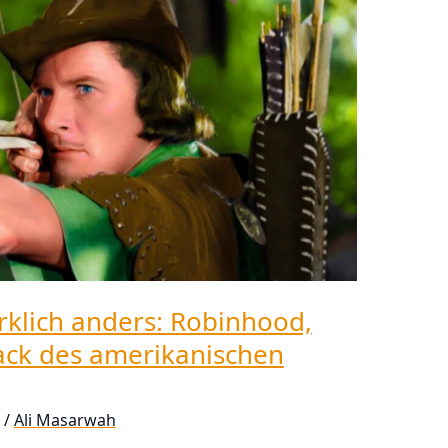
irklich anders: Robinhood,
ack des amerikanischen
/
Ali Masarwah