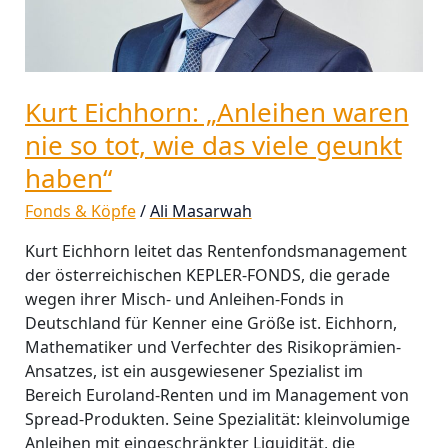
tot,
wie
das
viele
Kurt Eichhorn: „Anleihen waren
geunkt
haben“
nie so tot, wie das viele geunkt
haben“
Fonds & Köpfe
/
Ali Masarwah
Kurt Eichhorn leitet das Rentenfondsmanagement
der österreichischen KEPLER-FONDS, die gerade
wegen ihrer Misch- und Anleihen-Fonds in
Deutschland für Kenner eine Größe ist. Eichhorn,
Mathematiker und Verfechter des Risikoprämien-
Ansatzes, ist ein ausgewiesener Spezialist im
Bereich Euroland-Renten und im Management von
Spread-Produkten. Seine Spezialität: kleinvolumige
Anleihen mit eingeschränkter Liquidität, die