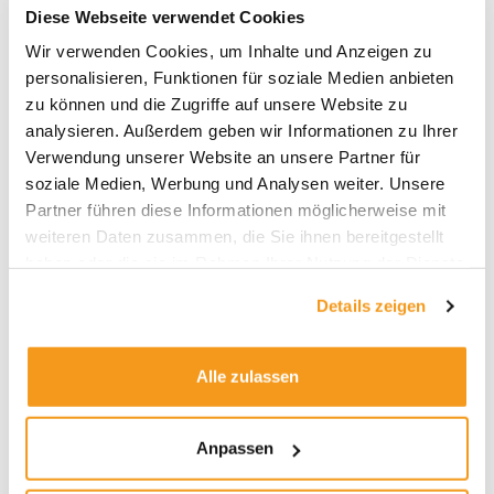
Diese Webseite verwendet Cookies
Wir verwenden Cookies, um Inhalte und Anzeigen zu
Archive
personalisieren, Funktionen für soziale Medien anbieten
2026
zu können und die Zugriffe auf unsere Website zu
analysieren. Außerdem geben wir Informationen zu Ihrer
2025
Verwendung unserer Website an unsere Partner für
2024
soziale Medien, Werbung und Analysen weiter. Unsere
2023
Partner führen diese Informationen möglicherweise mit
weiteren Daten zusammen, die Sie ihnen bereitgestellt
2022
haben oder die sie im Rahmen Ihrer Nutzung der Dienste
2021
gesammelt haben.
Details zeigen
2020
2019
Alle zulassen
2018
1970
Anpassen