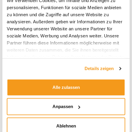
Wir verwenden Cookies, um Inhalte und Anzeigen zu
2026
personalisieren, Funktionen für soziale Medien anbieten
2025
zu können und die Zugriffe auf unsere Website zu
2024
analysieren. Außerdem geben wir Informationen zu Ihrer
Verwendung unserer Website an unsere Partner für
2023
soziale Medien, Werbung und Analysen weiter. Unsere
2022
Partner führen diese Informationen möglicherweise mit
2021
weiteren Daten zusammen, die Sie ihnen bereitgestellt
2020
haben oder die sie im Rahmen Ihrer Nutzung der Dienste
gesammelt haben.
2019
Details zeigen
2018
1970
Alle zulassen
Anpassen
Kategorien
Allgemein
Ablehnen