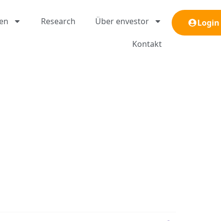
gen
Research
Über envestor
Login
Kontakt