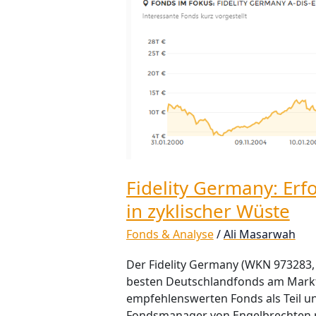
Germany:
Erfolgreicher
Qualitätsspezialist
in
zyklischer
Wüste
Fidelity Germany: Erfo
in zyklischer Wüste
Fonds & Analyse
/
Ali Masarwah
Der Fidelity Germany (WKN 973283, 
besten Deutschlandfonds am Markt. 
empfehlenswerten Fonds als Teil un
Fondsmanager von Engelbrechten p