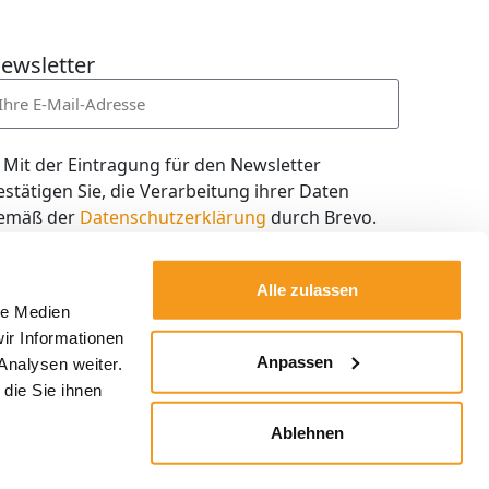
ewsletter
Mit der Eintragung für den Newsletter
estätigen Sie, die Verarbeitung ihrer Daten
emäß der
Datenschutzerklärung
durch Brevo.
ch willige in den Empfang des Newsletters ein,
en ich jederzeit mit dem Link im Newsletter
Alle zulassen
elbst abbestellen kann.
le Medien
ir Informationen
Kostenlos abonnieren
Anpassen
Analysen weiter.
die Sie ihnen
Ablehnen