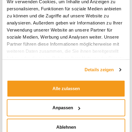
Wir verwenden Cookies, um Inhalte und Anzeigen zu
2026
personalisieren, Funktionen für soziale Medien anbieten
2025
zu können und die Zugriffe auf unsere Website zu
2024
analysieren. Außerdem geben wir Informationen zu Ihrer
Verwendung unserer Website an unsere Partner für
2023
soziale Medien, Werbung und Analysen weiter. Unsere
2022
Partner führen diese Informationen möglicherweise mit
2021
weiteren Daten zusammen, die Sie ihnen bereitgestellt
haben oder die sie im Rahmen Ihrer Nutzung der Dienste
2020
gesammelt haben.
2019
Details zeigen
2018
1970
Alle zulassen
Anpassen
Kategorien
Ablehnen
Allgemein