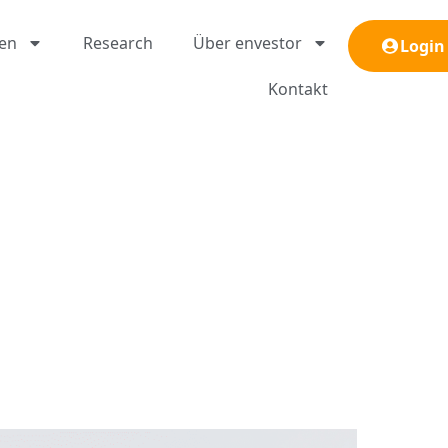
gen
Research
Über envestor
Login
Kontakt