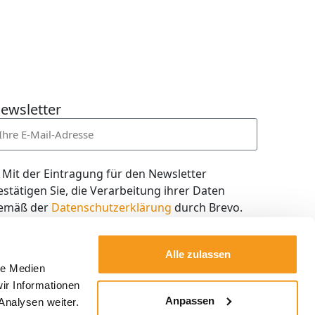
ewsletter
Mit der Eintragung für den Newsletter
estätigen Sie, die Verarbeitung ihrer Daten
emäß der
Datenschutzerklärung
durch Brevo.
ch willige in den Empfang des Newsletters ein,
en ich jederzeit mit dem Link im Newsletter
Alle zulassen
elbst abbestellen kann.
le Medien
ir Informationen
Kostenlos abonnieren
Anpassen
Analysen weiter.