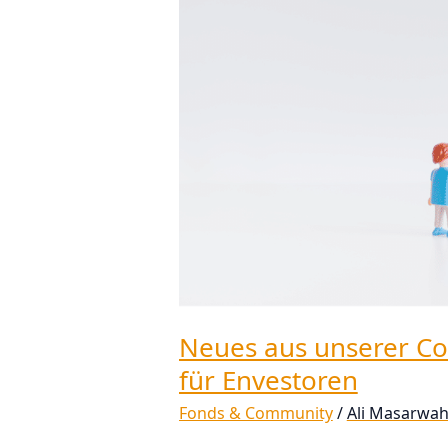
aus
unserer
Community:
Neue
Fondsideen
für
Envestoren
Neues aus unserer C
für Envestoren
Fonds & Community
/
Ali Masarwa