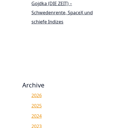
Gojdka (DIE ZEIT) –
Schwedenrente, SpaceX und
schiefe Indizes
Archive
2026
2025
2024
2023