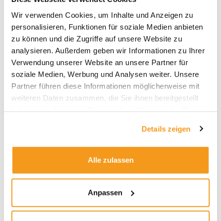
Archive
Wir verwenden Cookies, um Inhalte und Anzeigen zu
personalisieren, Funktionen für soziale Medien anbieten
2026
zu können und die Zugriffe auf unsere Website zu
2025
analysieren. Außerdem geben wir Informationen zu Ihrer
2024
Verwendung unserer Website an unsere Partner für
soziale Medien, Werbung und Analysen weiter. Unsere
2023
Partner führen diese Informationen möglicherweise mit
2022
weiteren Daten zusammen, die Sie ihnen bereitgestellt
2021
haben oder die sie im Rahmen Ihrer Nutzung der Dienste
gesammelt haben.
2020
Details zeigen
2019
2018
Alle zulassen
1970
Anpassen