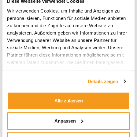
Diese Webseite verwendet Cookies
Archive
Wir verwenden Cookies, um Inhalte und Anzeigen zu
personalisieren, Funktionen für soziale Medien anbieten
2026
zu können und die Zugriffe auf unsere Website zu
2025
analysieren. Außerdem geben wir Informationen zu Ihrer
Verwendung unserer Website an unsere Partner für
2024
soziale Medien, Werbung und Analysen weiter. Unsere
2023
Partner führen diese Informationen möglicherweise mit
2022
weiteren Daten zusammen, die Sie ihnen bereitgestellt
haben oder die sie im Rahmen Ihrer Nutzung der Dienste
2021
gesammelt haben.
2020
Details zeigen
2019
2018
Alle zulassen
1970
Anpassen