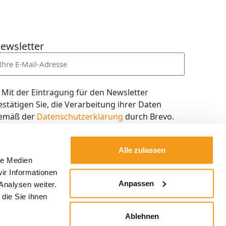
ewsletter
Mit der Eintragung für den Newsletter
estätigen Sie, die Verarbeitung ihrer Daten
emäß der
Datenschutzerklärung
durch Brevo.
ch willige in den Empfang des Newsletters ein,
en ich jederzeit mit dem Link im Newsletter
Alle zulassen
elbst abbestellen kann.
le Medien
ir Informationen
Kostenlos abonnieren
Anpassen
Analysen weiter.
die Sie ihnen
Ablehnen