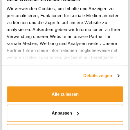
Archive
Wir verwenden Cookies, um Inhalte und Anzeigen zu
personalisieren, Funktionen für soziale Medien anbieten
2026
zu können und die Zugriffe auf unsere Website zu
2025
analysieren. Außerdem geben wir Informationen zu Ihrer
2024
Verwendung unserer Website an unsere Partner für
soziale Medien, Werbung und Analysen weiter. Unsere
2023
Partner führen diese Informationen möglicherweise mit
2022
weiteren Daten zusammen, die Sie ihnen bereitgestellt
2021
haben oder die sie im Rahmen Ihrer Nutzung der Dienste
gesammelt haben.
2020
Details zeigen
2019
2018
Alle zulassen
1970
Anpassen