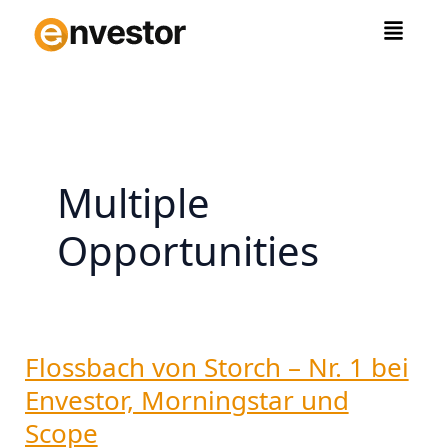
Zum
Inhalt
springen
Multiple
Opportunities
Flossbach von Storch – Nr. 1 bei
Flossbach
von
Envestor, Morningstar und
Storch
Scope
–