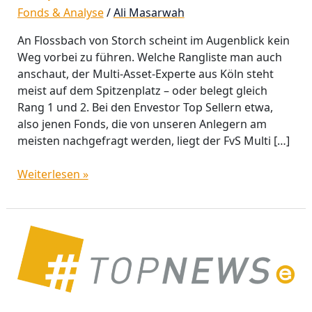
Nr.
Fonds & Analyse
/
Ali Masarwah
1
bei
An Flossbach von Storch scheint im Augenblick kein
Envestor,
Weg vorbei zu führen. Welche Rangliste man auch
Morningstar
anschaut, der Multi-Asset-Experte aus Köln steht
und
meist auf dem Spitzenplatz – oder belegt gleich
Scope
Rang 1 und 2. Bei den Envestor Top Sellern etwa,
also jenen Fonds, die von unseren Anlegern am
meisten nachgefragt werden, liegt der FvS Multi […]
Weiterlesen »
Die
beliebtesten
Mischfonds:
Eine
Zwischenbilanz