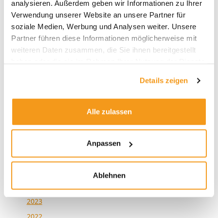
Wer gewinnt? Vier Anlegertypen und das
analysieren. Außerdem geben wir Informationen zu Ihrer
Verwendung unserer Website an unsere Partner für
Altersvorsorgedepot
soziale Medien, Werbung und Analysen weiter. Unsere
KI im aktiven Fondsmanagement: Zwischen Anspruch
Partner führen diese Informationen möglicherweise mit
und Wirklichkeit
weiteren Daten zusammen, die Sie ihnen bereitgestellt
haben oder die sie im Rahmen Ihrer Nutzung der Dienste
gesammelt haben.
Details zeigen
Alle zulassen
Archive
Anpassen
2026
2025
Ablehnen
2024
2023
2022