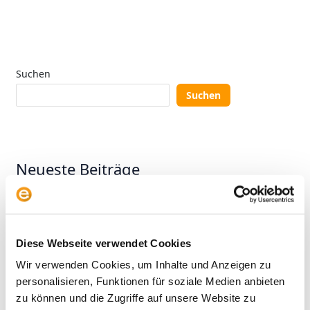
Suchen
Suchen
Neueste Beiträge
Vergessen Sie ESG-ETFs (It’s the fund provider, stupid!)
Fluchtburgen und Fallen: Wie KI-fern sind Europa-
Aktien?
Diese Webseite verwendet Cookies
Wir verwenden Cookies, um Inhalte und Anzeigen zu
KI-Aktien: Wie umgehen mit der Herausforderung aus
personalisieren, Funktionen für soziale Medien anbieten
China?
zu können und die Zugriffe auf unsere Website zu