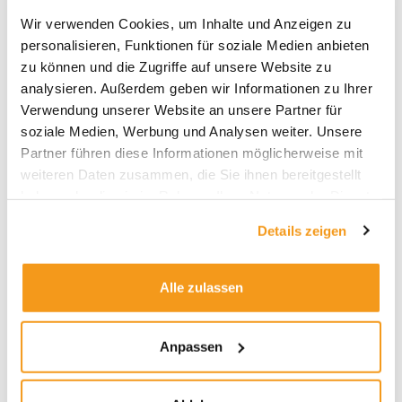
Archive
Wir verwenden Cookies, um Inhalte und Anzeigen zu
personalisieren, Funktionen für soziale Medien anbieten
2026
zu können und die Zugriffe auf unsere Website zu
2025
analysieren. Außerdem geben wir Informationen zu Ihrer
2024
Verwendung unserer Website an unsere Partner für
soziale Medien, Werbung und Analysen weiter. Unsere
2023
Partner führen diese Informationen möglicherweise mit
2022
weiteren Daten zusammen, die Sie ihnen bereitgestellt
2021
haben oder die sie im Rahmen Ihrer Nutzung der Dienste
2020
gesammelt haben.
Details zeigen
2019
2018
Alle zulassen
1970
Anpassen
Kategorien